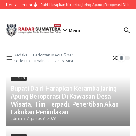
Lewati ke konten
Berita Terkini
Bupati Dairi Harapkan Keramba Jaring Apung Beroperasi Di Kaw
Menu
Redaksi
Pedoman Media Siber
Kode Etik Jurnalistik
Visi & Misi
Daerah
Bupati Dairi Harapkan Keramba Jaring
Apung Beroperasi Di Kawasan Desa
Wisata, Tim Terpadu Penertiban Akan
Lakukan Penindakan
admin
Agustus 6, 2026