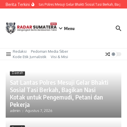
Lewati ke konten
Berita Terkini
Sat Lantas Polres Mesuji Gelar Bhakti Sosial Tasi Berkah, Bagik
Menu
Redaksi
Pedoman Media Siber
Kode Etik Jurnalistik
Visi & Misi
Daerah
Sat Lantas Polres Mesuji Gelar Bhakti
Sosial Tasi Berkah, Bagikan Nasi
Kotak untuk Pengemudi, Petani dan
Pekerja
admin
Agustus 7, 2026