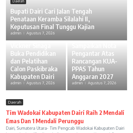
Daerah
Bupati Dairi Cari Jalan Tengah
Daerah
Penataan Keramba Silalahi II,
Hadiri Sidang
Keputusan Final Tunggu Kajian
Paripurna DPRD,
admin
Agustus 7, 2026
Daerah
Bupati Dairi
Vickner Sinaga
Sampaikan Nota
Buka Pendidikan
Pengantar Atas
dan Pelatihan
Rancangan KUA-
Calon Paskibraka
PPAS Tahun
Kabupaten Dairi
Anggaran 2027
admin
Agustus 7, 2026
admin
Agustus 7, 2026
Daerah
Tim Wadokai Kabupaten Dairi Raih 2 Mendali
Emas Dan 1 Mendali Perunggu
Dairi, Sumatera Utara- Tim Pengcab Wadokai Kabupaten Dairi