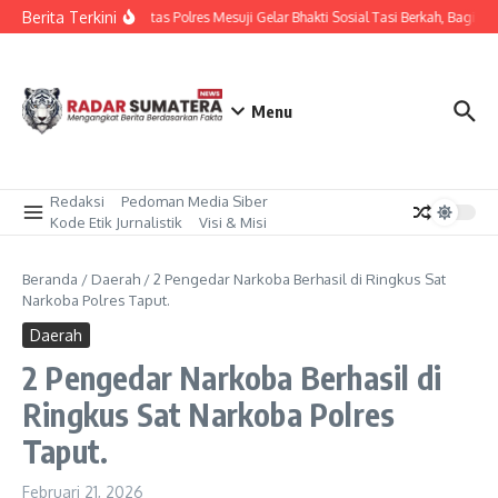
Lewati ke konten
Berita Terkini
Sat Lantas Polres Mesuji Gelar Bhakti Sosial Tasi Berkah, Bagika
Menu
Redaksi
Pedoman Media Siber
Kode Etik Jurnalistik
Visi & Misi
Beranda
/
Daerah
/
2 Pengedar Narkoba Berhasil di Ringkus Sat
Narkoba Polres Taput.
Daerah
2 Pengedar Narkoba Berhasil di
Ringkus Sat Narkoba Polres
Taput.
Februari 21, 2026