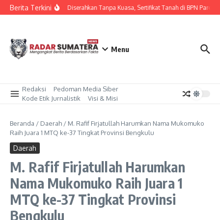
Lewati ke konten
Berita Terkini
Diduga Diserahkan Tanpa Kuasa, Sertifikat Tanah di BPN Parepare
Menu
Redaksi
Pedoman Media Siber
Kode Etik Jurnalistik
Visi & Misi
Beranda
/
Daerah
/
M. Rafif Firjatullah Harumkan Nama Mukomuko
Raih Juara 1 MTQ ke-37 Tingkat Provinsi Bengkulu
Daerah
M. Rafif Firjatullah Harumkan
Nama Mukomuko Raih Juara 1
MTQ ke-37 Tingkat Provinsi
Bengkulu