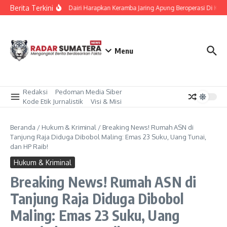
Lewati ke konten
Berita Terkini
Bupati Dairi Harapkan Keramba Jaring Apung Beroperasi Di Ka
Menu
Redaksi
Pedoman Media Siber
Kode Etik Jurnalistik
Visi & Misi
Beranda
/
Hukum & Kriminal
/
Breaking News! Rumah ASN di
Tanjung Raja Diduga Dibobol Maling: Emas 23 Suku, Uang Tunai,
dan HP Raib!
Hukum & Kriminal
Breaking News! Rumah ASN di
Tanjung Raja Diduga Dibobol
Maling: Emas 23 Suku, Uang