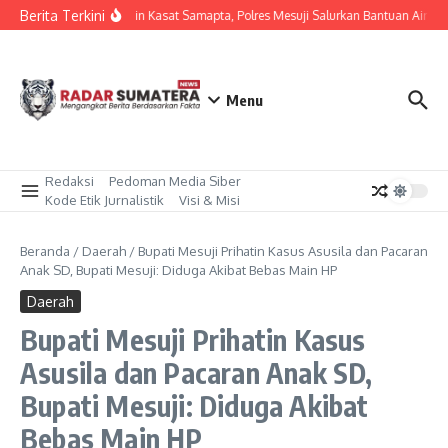
Lewati ke konten
Berita Terkini
Dipimpin Kasat Samapta, Polres Mesuji Salurkan Bantuan Air Be
Menu
Redaksi
Pedoman Media Siber
Kode Etik Jurnalistik
Visi & Misi
Beranda
/
Daerah
/
Bupati Mesuji Prihatin Kasus Asusila dan Pacaran
Anak SD, Bupati Mesuji: Diduga Akibat Bebas Main HP
Daerah
Bupati Mesuji Prihatin Kasus
Asusila dan Pacaran Anak SD,
Bupati Mesuji: Diduga Akibat
Bebas Main HP