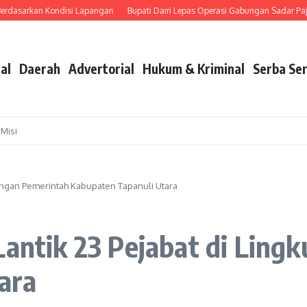
sarkan Kondisi Lapangan
Bupati Dairi Lepas Operasi Gabungan Sadar Pajak K
al
Daerah
Advertorial
Hukum & Kriminal
Serba Ser
 Misi
gkungan Pemerintah Kabupaten Tapanuli Utara
Lantik 23 Pejabat di Lin
ara