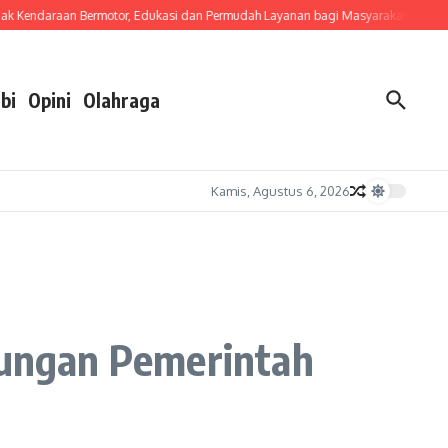
endaraan Bermotor, Edukasi dan Permudah Layanan bagi Masyarakat
Bupati Da
bi
Opini
Olahraga
Kamis, Agustus 6, 2026
gkungan Pemerintah