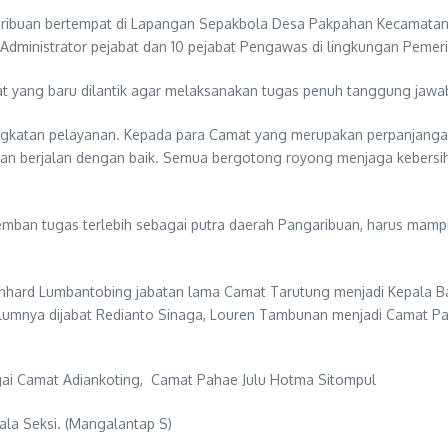
aribuan bertempat di Lapangan Sepakbola Desa Pakpahan Kecamatan Pa
t Administrator pejabat dan 10 pejabat Pengawas di lingkungan Pemer
at yang baru dilantik agar melaksanakan tugas penuh tanggung jawa
ingkatan pelayanan. Kepada para Camat yang merupakan perpanjangan
asan berjalan dengan baik. Semua bergotong royong menjaga kebers
ban tugas terlebih sebagai putra daerah Pangaribuan, harus mamp
einhard Lumbantobing jabatan lama Camat Tarutung menjadi Kepala B
lumnya dijabat Redianto Sinaga, Louren Tambunan menjadi Camat P
ai Camat Adiankoting, Camat Pahae Julu Hotma Sitompul
pala Seksi. (Mangalantap S)