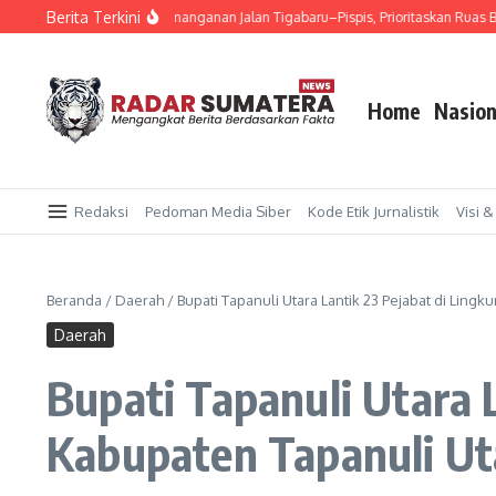
Lewati ke konten
Berita Terkini
pati Dairi Lanjutkan Penanganan Jalan Tigabaru–Pispis, Prioritaskan Ruas Berda
Home
Nasion
Redaksi
Pedoman Media Siber
Kode Etik Jurnalistik
Visi &
Beranda
/
Daerah
/
Bupati Tapanuli Utara Lantik 23 Pejabat di Lin
Daerah
Bupati Tapanuli Utara 
Kabupaten Tapanuli Ut