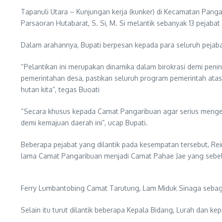
Tapanuli Utara – Kunjungan kerja (kunker) di Kecamatan Pang
Parsaoran Hutabarat, S. Si, M. Si melantik sebanyak 13 pejaba
Dalam arahannya, Bupati berpesan kepada para seluruh pejab
“Pelantikan ini merupakan dinamika dalam birokrasi demi pen
pemerintahan desa, pastikan seluruh program pemerintah at
hutan kita”, tegas Buoati
“Secara khusus kepada Camat Pangaribuan agar serius mengem
demi kemajuan daerah ini”, ucap Bupati.
Beberapa pejabat yang dilantik pada kesempatan tersebut, R
lama Camat Pangaribuan menjadi Camat Pahae Jae yang sebe
Ferry Lumbantobing Camat Tarutung, Lam Miduk Sinaga sebag
Selain itu turut dilantik beberapa Kepala Bidang, Lurah dan ke