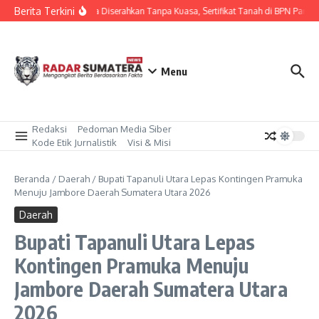
Lewati ke konten
Berita Terkini
Diduga Diserahkan Tanpa Kuasa, Sertifikat Tanah di BPN Parepar
Menu
Redaksi
Pedoman Media Siber
Kode Etik Jurnalistik
Visi & Misi
Beranda
/
Daerah
/
‎Bupati Tapanuli Utara Lepas Kontingen Pramuka
Menuju Jambore Daerah Sumatera Utara 2026
Daerah
‎Bupati Tapanuli Utara Lepas
Kontingen Pramuka Menuju
Jambore Daerah Sumatera Utara
2026