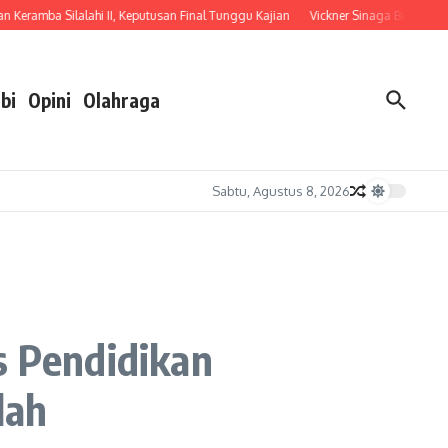
amba Silalahi II, Keputusan Final Tunggu Kajian
Vickner Sinaga Buka Pendidikan
bi
Opini
Olahraga
Sabtu, Agustus 8, 2026
s Pendidikan
lah