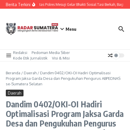
Lewati ke konten
Berita Terkini
Sat Lantas Polres Mesuji Gelar Bhakti Sosial Tasi Berkah, Bagika
Menu
Redaksi
Pedoman Media Siber
Kode Etik Jurnalistik
Visi & Misi
Beranda
/
Daerah
/
Dandim 0402/OKI-OI Hadiri Optimalisasi
Program Jaksa Garda Desa dan Pengukuhan Pengurus ABPEDNAS
se-Sumatera Selatan
Daerah
Dandim 0402/OKI-OI Hadiri
Optimalisasi Program Jaksa Garda
Desa dan Pengukuhan Pengurus