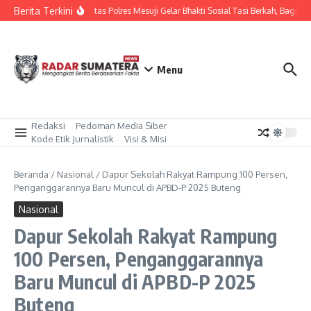
Lewati ke konten
Berita Terkini
Sat Lantas Polres Mesuji Gelar Bhakti Sosial Tasi Berkah, Bagika
Menu
Redaksi
Pedoman Media Siber
Kode Etik Jurnalistik
Visi & Misi
Beranda
/
Nasional
/
Dapur Sekolah Rakyat Rampung 100 Persen,
Penganggarannya Baru Muncul di APBD-P 2025 Buteng
Nasional
Dapur Sekolah Rakyat Rampung
100 Persen, Penganggarannya
Baru Muncul di APBD-P 2025
Buteng