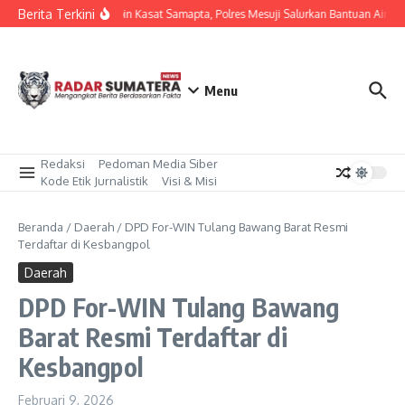
Lewati ke konten
Berita Terkini
Dipimpin Kasat Samapta, Polres Mesuji Salurkan Bantuan Air B
Menu
Redaksi
Pedoman Media Siber
Kode Etik Jurnalistik
Visi & Misi
Beranda
/
Daerah
/
DPD For-WIN Tulang Bawang Barat Resmi
Terdaftar di Kesbangpol
Daerah
DPD For-WIN Tulang Bawang
Barat Resmi Terdaftar di
Kesbangpol
Februari 9, 2026