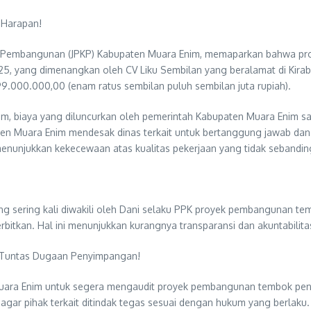
 Harapan!
 Pembangunan (JPKP) Kabupaten Muara Enim, memaparkan bahwa pro
5, yang dimenangkan oleh CV Liku Sembilan yang beralamat di Kirab 
.000.000,00 (enam ratus sembilan puluh sembilan juta rupiah).
, biaya yang diluncurkan oleh pemerintah Kabupaten Muara Enim sang
aten Muara Enim mendesak dinas terkait untuk bertanggung jawab d
nunjukkan kekecewaan atas kualitas pekerjaan yang tidak sebandin
ang sering kali diwakili oleh Dani selaku PPK proyek pembangunan 
erbitkan. Hal ini menunjukkan kurangnya transparansi dan akuntabili
t Tuntas Dugaan Penyimpangan!
a Enim untuk segera mengaudit proyek pembangunan tembok penahan
r pihak terkait ditindak tegas sesuai dengan hukum yang berlaku. 