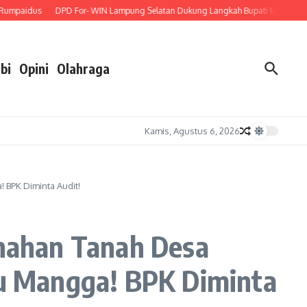
aidus
DPD For- WIN Lampung Selatan Dukung Langkah Bupati Egi Lantik Pejab
bi
Opini
Olahraga
Kamis, Agustus 6, 2026
 BPK Diminta Audit!
nahan Tanah Desa
atu Mangga! BPK Diminta