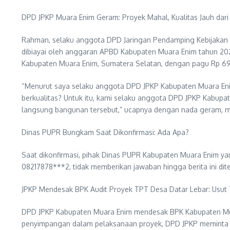
DPD JPKP Muara Enim Geram: Proyek Mahal, Kualitas Jauh dari
Rahman, selaku anggota DPD Jaringan Pendamping Kebijakan
dibiayai oleh anggaran APBD Kabupaten Muara Enim tahun 202
Kabupaten Muara Enim, Sumatera Selatan, dengan pagu Rp 699
“Menurut saya selaku anggota DPD JPKP Kabupaten Muara Enim
berkualitas? Untuk itu, kami selaku anggota DPD JPKP Kabup
langsung bangunan tersebut,” ucapnya dengan nada geram, me
Dinas PUPR Bungkam Saat Dikonfirmasi: Ada Apa?
Saat dikonfirmasi, pihak Dinas PUPR Kabupaten Muara Enim y
08217878***2, tidak memberikan jawaban hingga berita ini dit
JPKP Mendesak BPK Audit Proyek TPT Desa Datar Lebar: Usu
DPD JPKP Kabupaten Muara Enim mendesak BPK Kabupaten Muar
penyimpangan dalam pelaksanaan proyek, DPD JPKP meminta aga