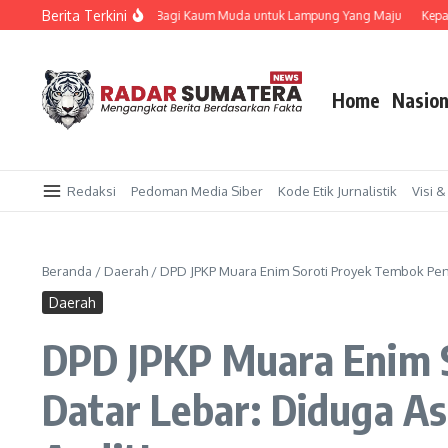
Lewati ke konten
Berita Terkini
ang taruna Kendaraan Bagi Kaum Muda untuk Lampung Yang Maju
Kepala Suk
Home
Nasion
Redaksi
Pedoman Media Siber
Kode Etik Jurnalistik
Visi &
Beranda
/
Daerah
/
DPD JPKP Muara Enim Soroti Proyek Tembok Pena
Daerah
DPD JPKP Muara Enim 
Datar Lebar: Diduga As