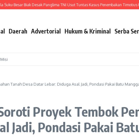
u Besar Biak Desak Panglima TNI Usut Tuntas Kasus Penembakan Timotius Rump
al
Daerah
Advertorial
Hukum & Kriminal
Serba Ser
 Misi
han Tanah Desa Datar Lebar: Diduga Asal Jadi, Pondasi Pakai Batu Mangga!
Soroti Proyek Tembok Pe
al Jadi, Pondasi Pakai B