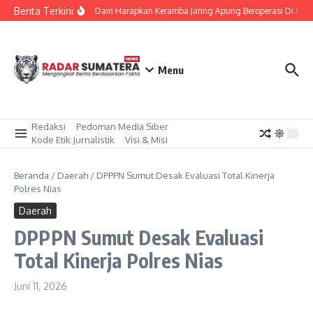
Lewati ke konten
Berita Terkini
Bupati Dairi Harapkan Keramba Jaring Apung Beroperasi Di Ka
Menu
Redaksi
Pedoman Media Siber
Kode Etik Jurnalistik
Visi & Misi
Beranda
/
Daerah
/
DPPPN Sumut Desak Evaluasi Total Kinerja
Polres Nias
Daerah
DPPPN Sumut Desak Evaluasi
Total Kinerja Polres Nias
Juni 11, 2026