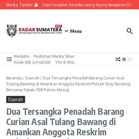
Lewati ke konten
Berita Terkini
Bupati Dairi Harapkan Keramba Jaring Apung Beroperasi Di Ka
Menu
Redaksi
Pedoman Media Siber
Kode Etik Jurnalistik
Visi & Misi
Beranda
/
Daerah
/
Dua Tersangka Penadah Barang Curian Asal
Tulang Bawang di Amankan Anggota Reskrim Polsek Way Serdang
Bersama Tekab 308 Polres Mesuji
Daerah
Dua Tersangka Penadah Barang
Curian Asal Tulang Bawang di
Amankan Anggota Reskrim