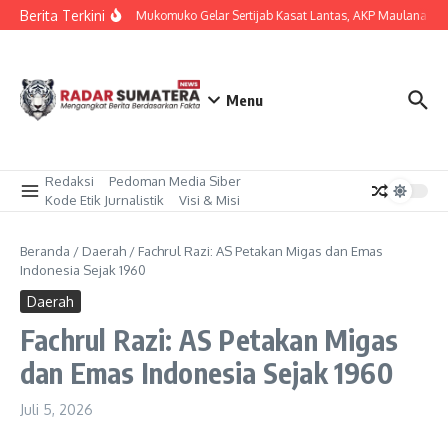
Lewati ke konten
Berita Terkini
Polres Mukomuko Gelar Sertijab Kasat Lantas, AKP Maulana Bera
Menu
Redaksi
Pedoman Media Siber
Kode Etik Jurnalistik
Visi & Misi
Beranda
/
Daerah
/
Fachrul Razi: AS Petakan Migas dan Emas
Indonesia Sejak 1960
Daerah
Fachrul Razi: AS Petakan Migas
dan Emas Indonesia Sejak 1960
Juli 5, 2026