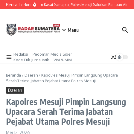
Lewati ke konten
Berita Terkini
Dipimpin Kasat Samapta, Polres Mesuji Salurkan Bantuan Air Be
Menu
Redaksi
Pedoman Media Siber
Kode Etik Jurnalistik
Visi & Misi
Beranda
/
Daerah
/
Kapolres Mesuji Pimpin Langsung Upacara
Serah Terima Jabatan Pejabat Utama Polres Mesuji
Daerah
Kapolres Mesuji Pimpin Langsung
Upacara Serah Terima Jabatan
Pejabat Utama Polres Mesuji
Mei 12, 2026