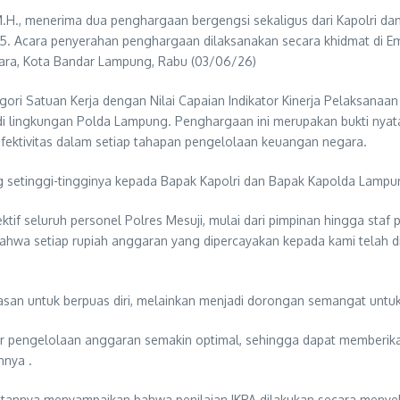
M.H., menerima dua penghargaan bergengsi sekaligus dari Kapolri da
 Acara penyerahan penghargaan dilaksanakan secara khidmat di Eme
ara, Kota Bandar Lampung, Rabu (03/06/26)
gori Satuan Kerja dengan Nilai Capaian Indikator Kinerja Pelaksanaa
i lingkungan Polda Lampung. Penghargaan ini merupakan bukti nyata k
 efektivitas dalam setiap tahapan pengelolaan keuangan negara.
 setinggi-tingginya kepada Bapak Kapolri dan Bapak Kapolda Lampung
lektif seluruh personel Polres Mesuji, mulai dari pimpinan hingga sta
hwa setiap rupiah anggaran yang dipercayakan kepada kami telah di
san untuk berpuas diri, melainkan menjadi dorongan semangat untuk 
 agar pengelolaan anggaran semakin optimal, sehingga dapat membe
hnya .
utannya menyampaikan bahwa penilaian IKPA dilakukan secara menye