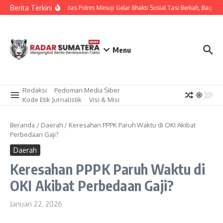
Lewati ke konten
Berita Terkini
Sat Lantas Polres Mesuji Gelar Bhakti Sosial Tasi Berkah, Bagika
Menu
Redaksi
Pedoman Media Siber
Kode Etik Jurnalistik
Visi & Misi
Beranda
/
Daerah
/
Keresahan PPPK Paruh Waktu di OKI Akibat
Perbedaan Gaji?
Daerah
Keresahan PPPK Paruh Waktu di
OKI Akibat Perbedaan Gaji?
Januari 22, 2026