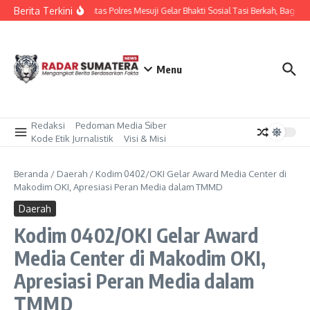
Lewati ke konten
Berita Terkini
Sat Lantas Polres Mesuji Gelar Bhakti Sosial Tasi Berkah, Bagika
Menu
Redaksi
Pedoman Media Siber
Kode Etik Jurnalistik
Visi & Misi
Beranda
/
Daerah
/
Kodim 0402/OKI Gelar Award Media Center di
Makodim OKI, Apresiasi Peran Media dalam TMMD
Daerah
Kodim 0402/OKI Gelar Award
Media Center di Makodim OKI,
Apresiasi Peran Media dalam
TMMD