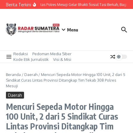
Lewati ke konten
Berita Terkini
Sat Lantas Polres Mesuji Gelar Bhakti Sosial Tasi Berkah, Bagika
Menu
Redaksi
Pedoman Media Siber
Kode Etik Jurnalistik
Visi & Misi
Beranda
/
Daerah
/
Mencuri Sepeda Motor Hingga 100 Unit, 2 dari 5
Sindikat Curas Lintas Provinsi Ditangkap Tim Tekab 308 Polres
Mesuji
Daerah
Mencuri Sepeda Motor Hingga
100 Unit, 2 dari 5 Sindikat Curas
Lintas Provinsi Ditangkap Tim