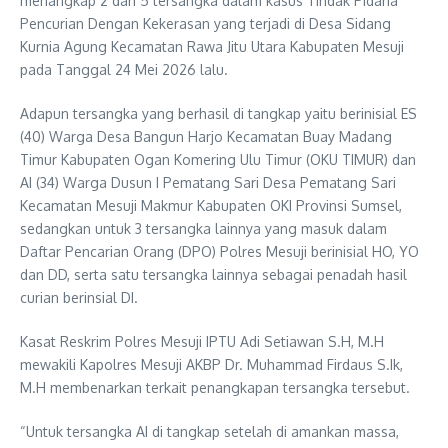
menangkap 2 dari 5 tersangka dalam kasus Tindak Pidana
Pencurian Dengan Kekerasan yang terjadi di Desa Sidang
Kurnia Agung Kecamatan Rawa Jitu Utara Kabupaten Mesuji
pada Tanggal 24 Mei 2026 lalu.
Adapun tersangka yang berhasil di tangkap yaitu berinisial ES
(40) Warga Desa Bangun Harjo Kecamatan Buay Madang
Timur Kabupaten Ogan Komering Ulu Timur (OKU TIMUR) dan
AI (34) Warga Dusun I Pematang Sari Desa Pematang Sari
Kecamatan Mesuji Makmur Kabupaten OKI Provinsi Sumsel,
sedangkan untuk 3 tersangka lainnya yang masuk dalam
Daftar Pencarian Orang (DPO) Polres Mesuji berinisial HO, YO
dan DD, serta satu tersangka lainnya sebagai penadah hasil
curian berinsial DI.
Kasat Reskrim Polres Mesuji IPTU Adi Setiawan S.H, M.H
mewakili Kapolres Mesuji AKBP Dr. Muhammad Firdaus S.Ik,
M.H membenarkan terkait penangkapan tersangka tersebut.
“Untuk tersangka AI di tangkap setelah di amankan massa,