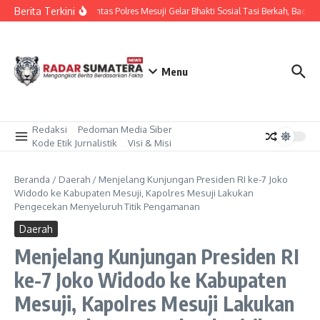
Lewati ke konten
Berita Terkini
Sat Lantas Polres Mesuji Gelar Bhakti Sosial Tasi Berkah, Bagik
Menu
Redaksi
Pedoman Media Siber
Kode Etik Jurnalistik
Visi & Misi
Beranda
/
Daerah
/
Menjelang Kunjungan Presiden RI ke-7 Joko
Widodo ke Kabupaten Mesuji, Kapolres Mesuji Lakukan
Pengecekan Menyeluruh Titik Pengamanan
Daerah
Menjelang Kunjungan Presiden RI
ke-7 Joko Widodo ke Kabupaten
Mesuji, Kapolres Mesuji Lakukan