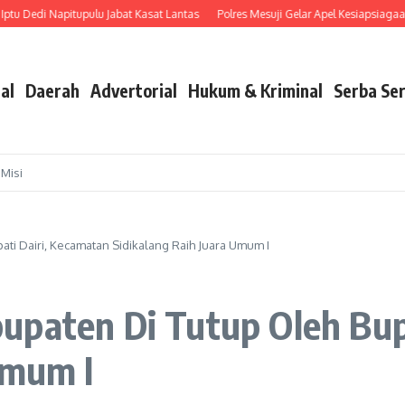
Dedi Napitupulu Jabat Kasat Lantas
Polres Mesuji Gelar Apel Kesiapsiagaan Ha
al
Daerah
Advertorial
Hukum & Kriminal
Serba Ser
 Misi
ti Dairi, Kecamatan Sidikalang Raih Juara Umum I
upaten Di Tutup Oleh Bup
Umum I