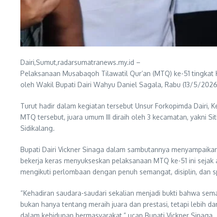
Dairi,Sumut,radarsumatranews.my.id –
Pelaksanaan Musabaqoh Tilawatil Qur’an (MTQ) ke-51 tingkat K
oleh Wakil Bupati Dairi Wahyu Daniel Sagala, Rabu (13/5/202
Turut hadir dalam kegiatan tersebut Unsur Forkopimda Dairi, Ke
MTQ tersebut, juara umum III diraih oleh 3 kecamatan, yakni S
Sidikalang.
Bupati Dairi Vickner Sinaga dalam sambutannya menyampaikan 
bekerja keras menyukseskan pelaksanaan MTQ ke-51 ini sejak a
mengikuti perlombaan dengan penuh semangat, disiplin, dan sp
“Kehadiran saudara-saudari sekalian menjadi bukti bahwa se
bukan hanya tentang meraih juara dan prestasi, tetapi lebih 
dalam kehidupan bermasyarakat,” ucap Bupati Vickner Sinaga.