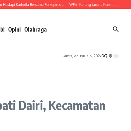
dapi Karhutla Bersama Forkopimda
WFS : Karang taruna Kendaraan Bagi Kau
bi
Opini
Olahraga
Kamis, Agustus 6, 2026
ati Dairi, Kecamatan