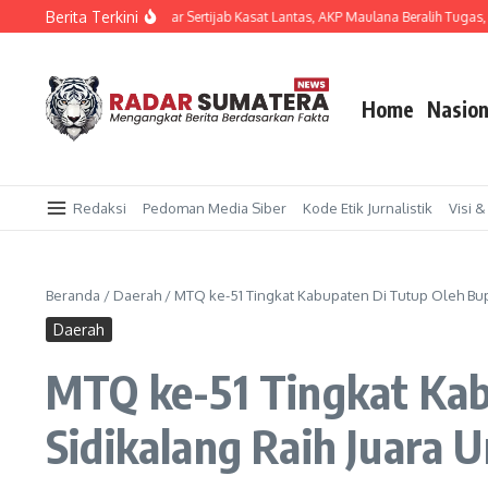
Lewati ke konten
Berita Terkini
Polres Mukomuko Gelar Sertijab Kasat Lantas, AKP Maulana Beralih Tugas, Iptu 
Home
Nasion
Redaksi
Pedoman Media Siber
Kode Etik Jurnalistik
Visi &
Beranda
/
Daerah
/
MTQ ke-51 Tingkat Kabupaten Di Tutup Oleh Bupa
Daerah
MTQ ke-51 Tingkat Kab
Sidikalang Raih Juara 