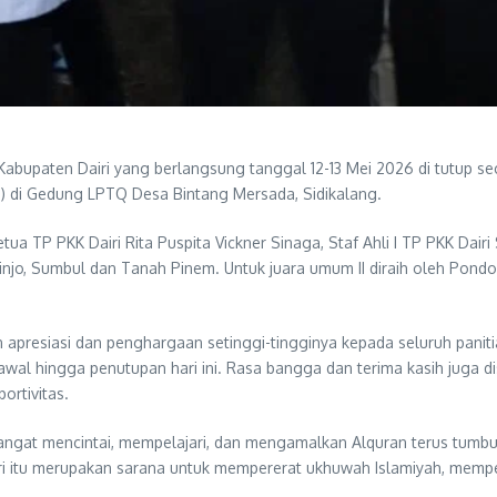
abupaten Dairi yang berlangsung tanggal 12-13 Mei 2026 di tutup sec
6) di Gedung LPTQ Desa Bintang Mersada, Sidikalang.
tua TP PKK Dairi Rita Puspita Vickner Sinaga, Staf Ahli I TP PKK Dair
itinjo, Sumbul dan Tanah Pinem. Untuk juara umum II diraih oleh Pond
apresiasi dan penghargaan setinggi-tingginya kepada seluruh paniti
wal hingga penutupan hari ini. Rasa bangga dan terima kasih juga di
ortivitas.
mangat mencintai, mempelajari, dan mengamalkan Alquran terus tum
dari itu merupakan sarana untuk mempererat ukhuwah Islamiyah, memp