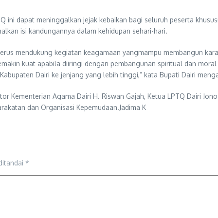
 ini dapat meninggalkan jejak kebaikan bagi seluruh peserta khususn
kan isi kandungannya dalam kehidupan sehari-hari.
 terus mendukung kegiatan keagamaan yangmampu membangun karakte
akin kuat apabila diiringi dengan pembangunan spiritual dan moral
Kabupaten Dairi ke jenjang yang lebih tinggi,” kata Bupati Dairi meng
or Kementerian Agama Dairi H. Riswan Gajah, Ketua LPTQ Dairi Jono 
arakatan dan Organisasi Kepemudaan.Jadima K
ditandai
*