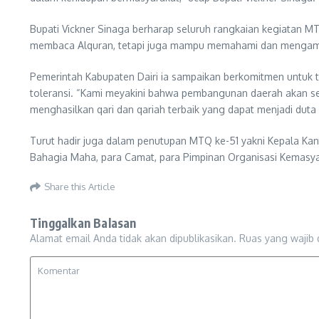
Bupati Vickner Sinaga berharap seluruh rangkaian kegiatan MTQ
membaca Alquran, tetapi juga mampu memahami dan mengamal
Pemerintah Kabupaten Dairi ia sampaikan berkomitmen untuk
toleransi. “Kami meyakini bahwa pembangunan daerah akan sem
menghasilkan qari dan qariah terbaik yang dapat menjadi duta 
Turut hadir juga dalam penutupan MTQ ke-51 yakni Kepala Kant
Bahagia Maha, para Camat, para Pimpinan Organisasi Kemasy
Share this Article
Tinggalkan Balasan
Alamat email Anda tidak akan dipublikasikan.
Ruas yang wajib 