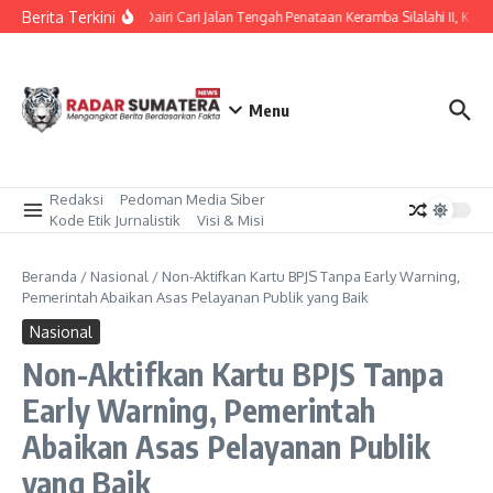
Lewati ke konten
Berita Terkini
Bupati Dairi Cari Jalan Tengah Penataan Keramba Silalahi II, Kep
Menu
Redaksi
Pedoman Media Siber
Kode Etik Jurnalistik
Visi & Misi
Beranda
/
Nasional
/
Non-Aktifkan Kartu BPJS Tanpa Early Warning,
Pemerintah Abaikan Asas Pelayanan Publik yang Baik
Nasional
Non-Aktifkan Kartu BPJS Tanpa
Early Warning, Pemerintah
Abaikan Asas Pelayanan Publik
yang Baik