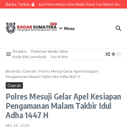
Lewati ke konten
Berita Terkini
Sat Lantas Polres Mesuji Gelar Bhakti Sosial Tasi Berkah, Bagik
Menu
Redaksi
Pedoman Media Siber
Kode Etik Jurnalistik
Visi & Misi
Beranda
/
Daerah
/
Polres Mesuji Gelar Apel Kesiapan
Pengamanan Malam Takbir Idul Adha 1447 H
Daerah
Polres Mesuji Gelar Apel Kesiapan
Pengamanan Malam Takbir Idul
Adha 1447 H
Mei 26, 2026