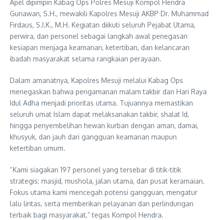
Apel dipimpin Kabag Ops Polres Mesuji Kompol Hendra
Gunawan, S.H., mewakili Kapolres Mesuji AKBP Dr. Muhammad
Firdaus, S.I.K., M.H. Kegiatan diikuti seluruh Pejabat Utama,
perwira, dan personel sebagai langkah awal penegasan
kesiapan menjaga keamanan, ketertiban, dan kelancaran
ibadah masyarakat selama rangkaian perayaan.
Dalam amanatnya, Kapolres Mesuji melalui Kabag Ops
menegaskan bahwa pengamanan malam takbir dan Hari Raya
Idul Adha menjadi prioritas utama. Tujuannya memastikan
seluruh umat Islam dapat melaksanakan takbir, shalat Id,
hingga penyembelihan hewan kurban dengan aman, damai,
khusyuk, dan jauh dari gangguan keamanan maupun
ketertiban umum.
“Kami siagakan 197 personel yang tersebar di titik-titik
strategis: masjid, mushola, jalan utama, dan pusat keramaian.
Fokus utama kami mencegah potensi gangguan, mengatur
lalu lintas, serta memberikan pelayanan dan perlindungan
terbaik bagi masyarakat,” tegas Kompol Hendra.