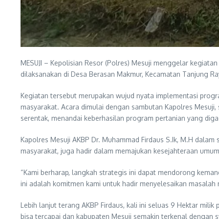
MESUJI – Kepolisian Resor (Polres) Mesuji menggelar kegiatan
dilaksanakan di Desa Berasan Makmur, Kecamatan Tanjung Ray
Kegiatan tersebut merupakan wujud nyata implementasi prog
masyarakat. Acara dimulai dengan sambutan Kapolres Mesuji, 
serentak, menandai keberhasilan program pertanian yang diga
Kapolres Mesuji AKBP Dr. Muhammad Firdaus S.Ik, M.H dalam 
masyarakat, juga hadir dalam memajukan kesejahteraan um
“Kami berharap, langkah strategis ini dapat mendorong kemand
ini adalah komitmen kami untuk hadir menyelesaikan masalah 
Lebih lanjut terang AKBP Firdaus, kali ini seluas 9 Hektar m
bisa tercapai dan kabupaten Mesuji semakin terkenal dengan 