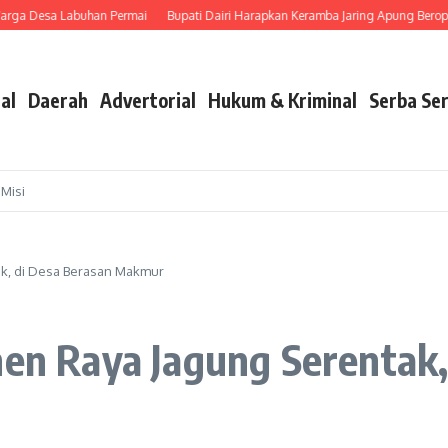
 Desa Labuhan Permai
Bupati Dairi Harapkan Keramba Jaring Apung Beroperas
al
Daerah
Advertorial
Hukum & Kriminal
Serba Ser
 Misi
ak, di Desa Berasan Makmur
nen Raya Jagung Serentak,