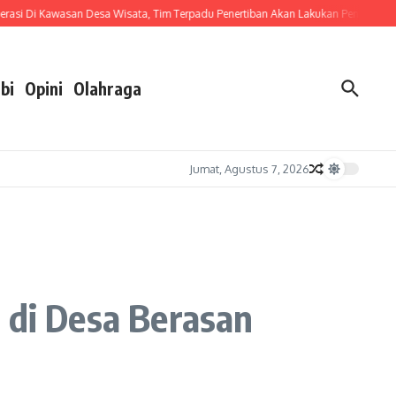
i Di Kawasan Desa Wisata, Tim Terpadu Penertiban Akan Lakukan Penindakan
S
bi
Opini
Olahraga
Jumat, Agustus 7, 2026
 di Desa Berasan