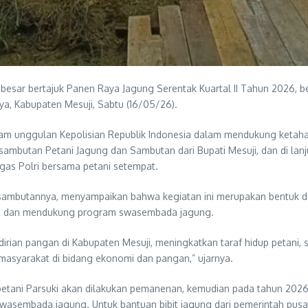
 besar bertajuk Panen Raya Jagung Serentak Kuartal II Tahun 2026, 
a, Kabupaten Mesuji, Sabtu (16/05/26).
ram unggulan Kepolisian Republik Indonesia dalam mendukung keta
sambutan Petani Jagung dan Sambutan dari Bupati Mesuji, dan di la
gas Polri bersama petani setempat.
sambutannya, menyampaikan bahwa kegiatan ini merupakan bentuk ded
um dan mendukung program swasembada jagung.
irian pangan di Kabupaten Mesuji, meningkatkan taraf hidup petani,
masyarakat di bidang ekonomi dan pangan,” ujarnya.
ilik petani Parsuki akan dilakukan pemanenan, kemudian pada tahun 
swasembada jagung. Untuk bantuan bibit jagung dari pemerintah pusa