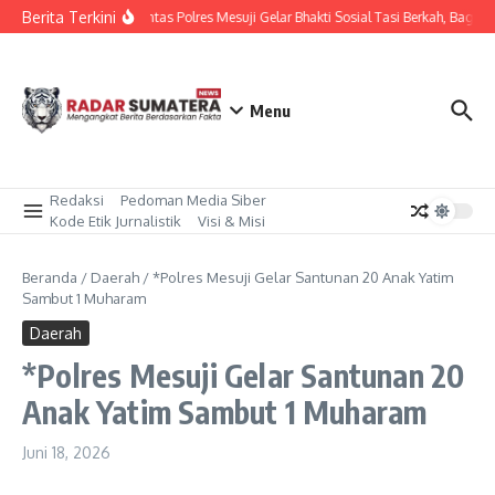
Lewati ke konten
Berita Terkini
Sat Lantas Polres Mesuji Gelar Bhakti Sosial Tasi Berkah, Bagik
Menu
Redaksi
Pedoman Media Siber
Kode Etik Jurnalistik
Visi & Misi
Beranda
/
Daerah
/
*Polres Mesuji Gelar Santunan 20 Anak Yatim
Sambut 1 Muharam
Daerah
*Polres Mesuji Gelar Santunan 20
Anak Yatim Sambut 1 Muharam
Juni 18, 2026