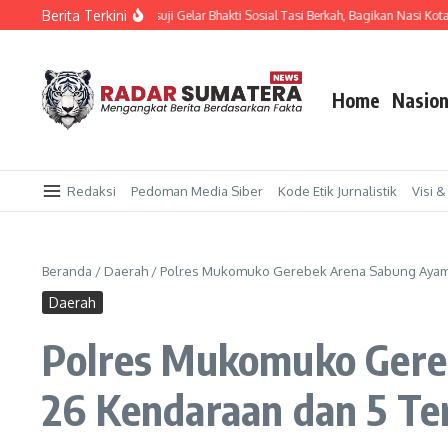
Lewati ke konten
Berita Terkini
Sat Lantas Polres Mesuji Gelar Bhakti Sosial Tasi Berkah, Bagikan Nasi Kotak 
Home
Nasion
Redaksi
Pedoman Media Siber
Kode Etik Jurnalistik
Visi &
Beranda
/
Daerah
/
Polres Mukomuko Gerebek Arena Sabung Ayam d
Daerah
Polres Mukomuko Gere
26 Kendaraan dan 5 Te