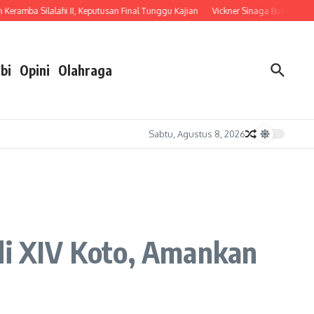
amba Silalahi II, Keputusan Final Tunggu Kajian
Vickner Sinaga Buka Pendidika
bi
Opini
Olahraga
Sabtu, Agustus 8, 2026
i XIV Koto, Amankan