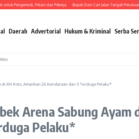
untuk Pengemudi, Petani dan Pekerja
Bupati Dairi Cari Jalan Tengah Penataan Ker
al
Daerah
Advertorial
Hukum & Kriminal
Serba Ser
 Misi
i XIV Koto, Amankan 26 Kendaraan dan 5 Terduga Pelaku*
bek Arena Sabung Ayam d
rduga Pelaku*