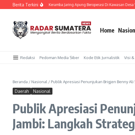
Lewati ke konten
Berita Terkini
Bupati Dairi Harapkan Keramba Jaring Apung Beroperasi Di Kawasan Desa Wisa
Home
Nasion
Redaksi
Pedoman Media Siber
Kode Etik Jurnalistik
Visi &
Beranda
/
Nasional
/
Publik Apresiasi Penunjukan Brigjen Benny Ali
Daerah
Nasional
Publik Apresiasi Penun
Jambi: Langkah Strateg