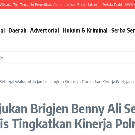
ta, Tim Terpadu Penertiban Akan Lakukan Penindakan
Sekda Dairi : AWS Hadir 
al
Daerah
Advertorial
Hukum & Kriminal
Serba Ser
 Misi
 Sebagai Wakapolda Jambi: Langkah Strategis Tingkatkan Kinerja Polri, Jag
jukan Brigjen Benny Ali 
is Tingkatkan Kinerja Pol