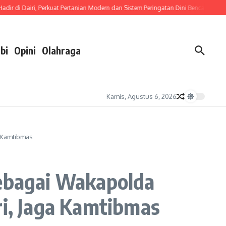
di Dairi, Perkuat Pertanian Modern dan Sistem Peringatan Dini Bencana
Dipimp
bi
Opini
Olahraga
Kamis, Agustus 6, 2026
a Kamtibmas
Sebagai Wakapolda
ri, Jaga Kamtibmas