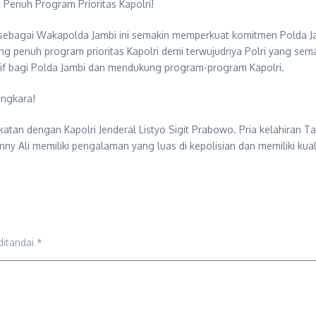
enuh Program Prioritas Kapolri!
sebagai Wakapolda Jambi ini semakin memperkuat komitmen Polda Ja
g penuh program prioritas Kapolri demi terwujudnya Polri yang sema
itif bagi Polda Jambi dan mendukung program-program Kapolri.
angkara!
katan dengan Kapolri Jenderal Listyo Sigit Prabowo. Pria kelahiran T
y Ali memiliki pengalaman yang luas di kepolisian dan memiliki kual
ditandai
*