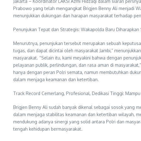
Jakarta – Koordinator LAKSI Azmi Hidzaqi dalam siaran persn
Prabowo yang telah mengangkat Brigjen Benny Ali menjadi Wak
menunjukkan dukungan dan harapan masyarakat terhadap penin
Penunjukan Tepat dan Strategis: Wakapolda Baru Diharapkan 
Menurutnya, penunjukan tersebut merupakan sebuah keputusan
tugas, dan dapat dicintai oleh masyarakat Jambi,” menunjukk
masyarakat. “Selain itu, kami meyakini bahwa dengan penunju
pelayanan publik, perlindungan, dan rasa aman di masyarakat,”
hanya dengan peran Polri semata, namun membutuhkan dukungan
dalam menjaga keamanan dan ketertiban.
Track Record Cemerlang, Profesional, Dedikasi Tinggi: Mampu
Brigjen Benny Ali sudah banyak dikenal sebagai sosok yang me
dalam menjaga stabilitas keamanan dan ketertiban wilayah, me
mendukung adanya sinergi yang solid antara Polri dan masy
tengah kehidupan bermasyarakat.