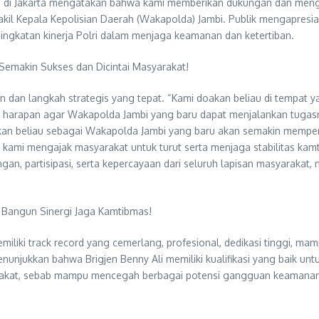
ya di Jakarta mengatakan bahwa kami memberikan dukungan dan mengapr
il Kepala Kepolisian Daerah (Wakapolda) Jambi. Publik mengapresia
gkatan kinerja Polri dalam menjaga keamanan dan ketertiban.
Semakin Sukses dan Dicintai Masyarakat!
 dan langkah strategis yang tepat. “Kami doakan beliau di tempat 
an harapan agar Wakapolda Jambi yang baru dapat menjalankan tugasn
kan beliau sebagai Wakapolda Jambi yang baru akan semakin memperku
 kami mengajak masyarakat untuk turut serta menjaga stabilitas kamt
, partisipasi, serta kepercayaan dari seluruh lapisan masyarakat,
 Bangun Sinergi Jaga Kamtibmas!
miliki track record yang cemerlang, profesional, dedikasi tinggi, m
nunjukkan bahwa Brigjen Benny Ali memiliki kualifikasi yang baik un
arakat, sebab mampu mencegah berbagai potensi gangguan keamanan