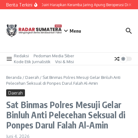
Lewati ke konten
Berita Terkini
Bupati Dairi Harapkan Keramba Jaring Apung Beroperasi Di Kaw
Menu
Redaksi
Pedoman Media Siber
Kode Etik Jurnalistik
Visi & Misi
Beranda
/
Daerah
/
Sat Binmas Polres Mesuji Gelar Binluh Anti
Pelecehan Seksual di Ponpes Darul Falah Al-Amin
Daerah
Sat Binmas Polres Mesuji Gelar
Binluh Anti Pelecehan Seksual di
Ponpes Darul Falah Al-Amin
Juni 4, 2026