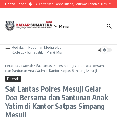
Lewati ke konten
Berita Terkini
Diduga Diserahkan Tanpa Kuasa, Sertifikat Tanah di BPN Parepa
Menu
Redaksi
Pedoman Media Siber
Kode Etik Jurnalistik
Visi & Misi
Beranda
/
Daerah
/
Sat Lantas Polres Mesuji Gelar Doa Bersama
dan Santunan Anak Yatim di Kantor Satpas Simpang Mesuji
Daerah
Sat Lantas Polres Mesuji Gelar
Doa Bersama dan Santunan Anak
Yatim di Kantor Satpas Simpang
Mesuji