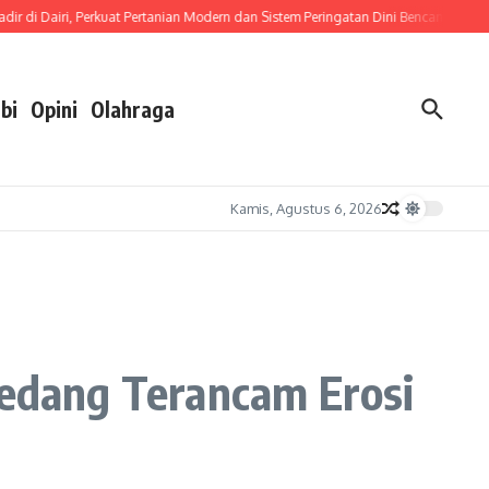
 Dairi, Perkuat Pertanian Modern dan Sistem Peringatan Dini Bencana
Dipimpin 
bi
Opini
Olahraga
Kamis, Agustus 6, 2026
edang Terancam Erosi