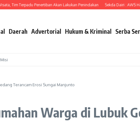
 Tim Terpadu Penertiban Akan Lakukan Penindakan
Sekda Dairi : AWS Hadir di
al
Daerah
Advertorial
Hukum & Kriminal
Serba Ser
 Misi
edang Terancam Erosi Sungai Manjunto
umahan Warga di Lubuk G