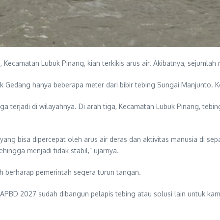
Kecamatan Lubuk Pinang, kian terkikis arus air. Akibatnya, sejumla
edang hanya beberapa meter dari bibir tebing Sungai Manjunto. Kondis
uga terjadi di wilayahnya. Di arah tiga, Kecamatan Lubuk Pinang, t
yang bisa dipercepat oleh arus air deras dan aktivitas manusia di sep
ehingga menjadi tidak stabil,” ujarnya.
 berharap pemerintah segera turun tangan.
di APBD 2027 sudah dibangun pelapis tebing atau solusi lain untuk ka