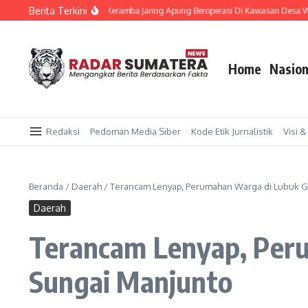
Lewati ke konten
Berita Terkini
upati Dairi Harapkan Keramba Jaring Apung Beroperasi Di Kawasan Desa Wisata,
Home
Nasion
Redaksi
Pedoman Media Siber
Kode Etik Jurnalistik
Visi &
Beranda
/
Daerah
/
Terancam Lenyap, Perumahan Warga di Lubuk G
Daerah
Terancam Lenyap, Per
Sungai Manjunto