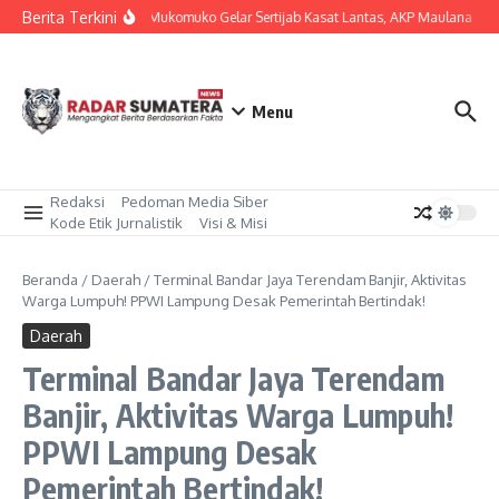
Lewati ke konten
Berita Terkini
Polres Mukomuko Gelar Sertijab Kasat Lantas, AKP Maulana Beral
Menu
Redaksi
Pedoman Media Siber
Kode Etik Jurnalistik
Visi & Misi
Beranda
/
Daerah
/
Terminal Bandar Jaya Terendam Banjir, Aktivitas
Warga Lumpuh! PPWI Lampung Desak Pemerintah Bertindak!
Daerah
Terminal Bandar Jaya Terendam
Banjir, Aktivitas Warga Lumpuh!
PPWI Lampung Desak
Pemerintah Bertindak!