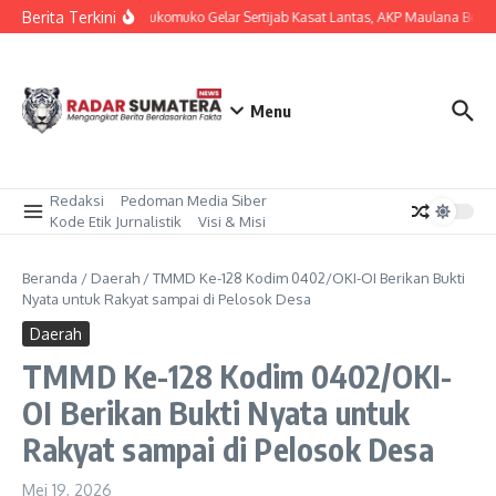
Lewati ke konten
Berita Terkini
Polres Mukomuko Gelar Sertijab Kasat Lantas, AKP Maulana Beralih
Menu
Redaksi
Pedoman Media Siber
Kode Etik Jurnalistik
Visi & Misi
Beranda
/
Daerah
/
TMMD Ke-128 Kodim 0402/OKI-OI Berikan Bukti
Nyata untuk Rakyat sampai di Pelosok Desa
Daerah
TMMD Ke-128 Kodim 0402/OKI-
OI Berikan Bukti Nyata untuk
Rakyat sampai di Pelosok Desa
Mei 19, 2026