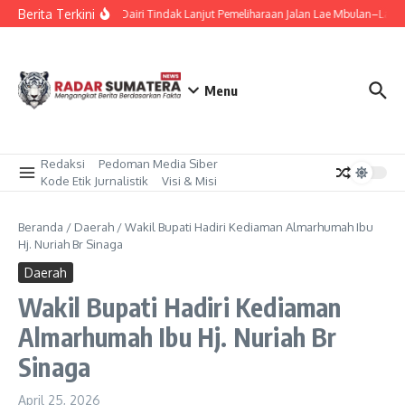
Lewati ke konten
Berita Terkini
Bupati Dairi Tindak Lanjut Pemeliharaan Jalan Lae Mbulan–Lae
Menu
Redaksi
Pedoman Media Siber
Kode Etik Jurnalistik
Visi & Misi
Beranda
/
Daerah
/
Wakil Bupati Hadiri Kediaman Almarhumah Ibu
Hj. Nuriah Br Sinaga
Daerah
Wakil Bupati Hadiri Kediaman
Almarhumah Ibu Hj. Nuriah Br
Sinaga
April 25, 2026