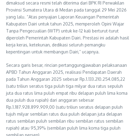
dimaksud secara resmi telah diterima dari BPK RI Perwakilan
Provinsi Sumatera Utara di Medan pada tanggal 29 Mei 2026
yang lalu. “Atas penyajian Laporan Keuangan Pemerintah
Kabupaten Dairi untuk tahun 2025, memperoleh Opini Wajar
Tanpa Pengecualian (WTP) untuk ke-12 kali berturut-turut
diperoleh Pemerintah Kabupaten Dairi. Prestasi ini adalah hasil
kerja keras, ketekunan, dedikasi seluruh pemangku
kepentingan untuk membangun Dairi,” ucapnya.
Secara garis besar, rincian pertanggungjawaban pelaksanaan
APBD Tahun Anggaran 2025, realisasi Pendapatan Daerah
pada Tahun Anggaran 2025 sebesar Rp.1.133.210.254.085,22
(satu triliun seratus tiga puluh tiga milyar dua ratus sepuluh
juta dua ratus lima puluh empat ribu delapan puluh lima koma
dua puluh dua rupiah) dari anggaran sebesar
Rp.1.187.928.899.909,00 (satu triliun seratus delapan puluh
tujuh milyar sembilan ratus dua puluh delapan juta delapan
ratus sembilan puluh sembilan ribu sembilan ratus sembilan
rupiah) atau 95,39% (sembilan puluh lima koma tiga puluh
sembilan persen).