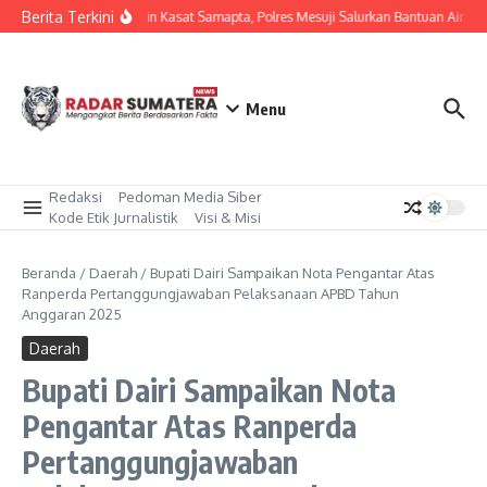
Lewati ke konten
Berita Terkini
Dipimpin Kasat Samapta, Polres Mesuji Salurkan Bantuan Air Be
Menu
Redaksi
Pedoman Media Siber
Kode Etik Jurnalistik
Visi & Misi
Beranda
/
Daerah
/
Bupati Dairi Sampaikan Nota Pengantar Atas
Ranperda Pertanggungjawaban Pelaksanaan APBD Tahun
Anggaran 2025
Daerah
Bupati Dairi Sampaikan Nota
Pengantar Atas Ranperda
Pertanggungjawaban