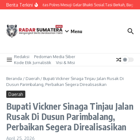
Lewati ke konten
Berita Terkini
Sat Lantas Polres Mesuji Gelar Bhakti Sosial Tasi Berkah, Bagik
Menu
Redaksi
Pedoman Media Siber
Kode Etik Jurnalistik
Visi & Misi
Beranda
/
Daerah
/
Bupati Vickner Sinaga Tinjau Jalan Rusak Di
Dusun Parimbalang, Perbaikan Segera Direalisasikan
Daerah
Bupati Vickner Sinaga Tinjau Jalan
Rusak Di Dusun Parimbalang,
Perbaikan Segera Direalisasikan
April 25, 2026