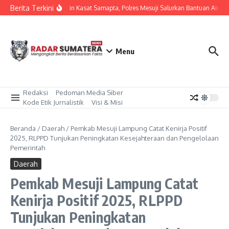
Lewati ke konten
Berita Terkini
Dipimpin Kasat Samapta, Polres Mesuji Salurkan Bantuan Air Be
Menu
Redaksi
Pedoman Media Siber
Kode Etik Jurnalistik
Visi & Misi
Beranda
/
Daerah
/
Pemkab Mesuji Lampung Catat Kenirja Positif
2025, RLPPD Tunjukan Peningkatan Kesejahteraan dan Pengelolaan
Pemerintah
Daerah
Pemkab Mesuji Lampung Catat
Kenirja Positif 2025, RLPPD
Tunjukan Peningkatan