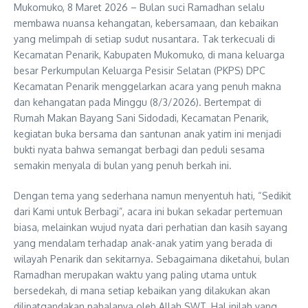
Mukomuko, 8 Maret 2026 – Bulan suci Ramadhan selalu
membawa nuansa kehangatan, kebersamaan, dan kebaikan
yang melimpah di setiap sudut nusantara. Tak terkecuali di
Kecamatan Penarik, Kabupaten Mukomuko, di mana keluarga
besar Perkumpulan Keluarga Pesisir Selatan (PKPS) DPC
Kecamatan Penarik menggelarkan acara yang penuh makna
dan kehangatan pada Minggu (8/3/2026). Bertempat di
Rumah Makan Bayang Sani Sidodadi, Kecamatan Penarik,
kegiatan buka bersama dan santunan anak yatim ini menjadi
bukti nyata bahwa semangat berbagi dan peduli sesama
semakin menyala di bulan yang penuh berkah ini.
Dengan tema yang sederhana namun menyentuh hati, “Sedikit
dari Kami untuk Berbagi”, acara ini bukan sekadar pertemuan
biasa, melainkan wujud nyata dari perhatian dan kasih sayang
yang mendalam terhadap anak-anak yatim yang berada di
wilayah Penarik dan sekitarnya. Sebagaimana diketahui, bulan
Ramadhan merupakan waktu yang paling utama untuk
bersedekah, di mana setiap kebaikan yang dilakukan akan
dilipatgandakan pahalanya oleh Allah SWT. Hal inilah yang