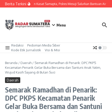
Lewati ke konten
Berita Terkini
Dipimpin Kasat Samapta, Polres Mesuji Salurkan Bantuan Air Be
Menu
Redaksi
Pedoman Media Siber
Kode Etik Jurnalistik
Visi & Misi
Beranda
/
Daerah
/
Semarak Ramadhan di Penarik: DPC PKPS
Kecamatan Penarik Gelar Buka Bersama dan Santuni Anak Yatim,
Wujud Kasih Sayang di Bulan Suci
Daerah
Semarak Ramadhan di Penarik:
DPC PKPS Kecamatan Penarik
Gelar Buka Bersama dan Santuni