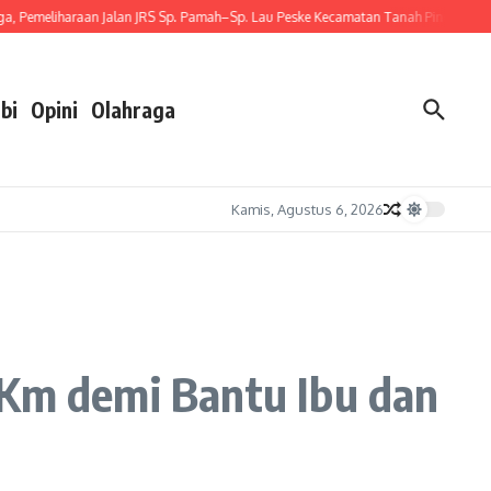
eliharaan Jalan JRS Sp. Pamah–Sp. Lau Peske Kecamatan Tanah Pinem Menunjukan H
bi
Opini
Olahraga
Kamis, Agustus 6, 2026
 Km demi Bantu Ibu dan