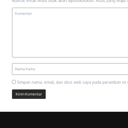
Alamat email Anda tidak akan dipublikasikan.
Ruas yang wajib 
Simpan nama, email, dan situs web saya pada peramban ini 