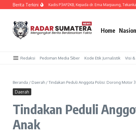
Lewati ke konten
Berita Terkini
pati Serahkan SK Plt Kadis P3AP2KB, Kepada dr. Erna Marpaung, Tekankan Perlin
Home
Nasion
Redaksi
Pedoman Media Siber
Kode Etik Jurnalistik
Visi &
Beranda
/
Daerah
/
Tindakan Peduli Anggota Polisi: Dorong Motor 
Daerah
Tindakan Peduli Anggot
Anak