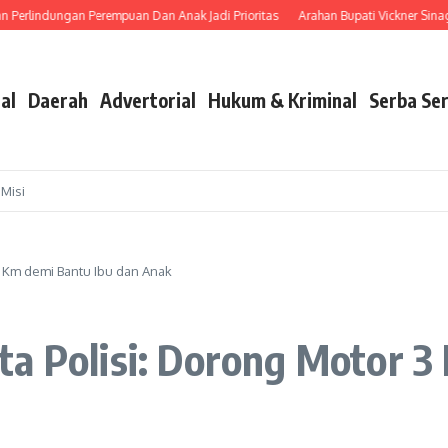
dungan Perempuan Dan Anak Jadi Prioritas
Arahan Bupati Vickner Sinaga, Pem
al
Daerah
Advertorial
Hukum & Kriminal
Serba Ser
 Misi
3 Km demi Bantu Ibu dan Anak
a Polisi: Dorong Motor 3