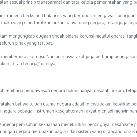
n sesuai prinsip transparansi dan tata kelola pemerintahan yang ba
n instrumen checks and balances yang berfungsi mengawasi penggun
tu, maka yang dipertaruhkan bukan hanya uang negara, tetapi juga ke
alam mengungkap dugaan tindak pidana korupsi melalui operasi tan
seluruh pihak yang terlibat.
 memberantas korupsi. Namun masyarakat juga berharap penegakan hu
ukum tetap terjaga,” ujarnya.
uh lembaga pengawasan negara bukan hanya masalah hukum, tetapi j
menyatakan bahwa tujuan utama negara adalah mewujudkan kebaikan 
si negara sebagai instrumen kesejahteraan rakyat menjadi menyimpang
orinya mengenai pemisahan kekuasaan menekankan pentingnya mekani
euangan negara merupakan bagian dari sistem yang dirancang untu