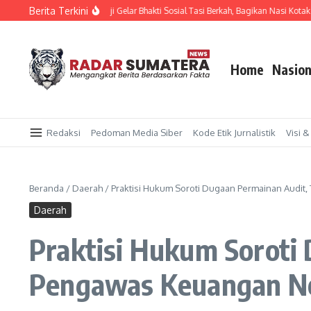
Lewati ke konten
Berita Terkini
Sat Lantas Polres Mesuji Gelar Bhakti Sosial Tasi Berkah, Bagikan Nasi Kotak unt
Home
Nasion
Redaksi
Pedoman Media Siber
Kode Etik Jurnalistik
Visi &
Beranda
/
Daerah
/
Praktisi Hukum Soroti Dugaan Permainan Audit
Daerah
Praktisi Hukum Soroti
Pengawas Keuangan Ne