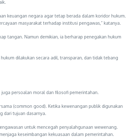
ik.
aan keuangan negara agar tetap berada dalam koridor hukum.
percayaan masyarakat terhadap institusi pengawas,” katanya.
gkap tangan. Namun demikian, ia berharap penegakan hukum
kum dilakukan secara adil, transparan, dan tidak tebang
uga persoalan moral dan filosofi pemerintahan.
bersama (common good). Ketika kewenangan publik digunakan
 dari tujuan dasarnya.
sme pengawasan untuk mencegah penyalahgunaan wewenang.
k menjaga keseimbangan kekuasaan dalam pemerintahan.