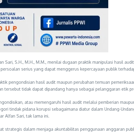
fan Sari, S.H., M.H., M.M., menilai dugaan praktik manipulasi hasil 
 persoalan serius yang dapat menggerus kepercayaan publik terhad
aktik pengondisian hasil audit maupun perubahan temuan pemeriksaa
n tersebut tidak dapat dipandang hanya sebagai pelanggaran etik pr
mengondisikan, atau memengaruhi hasil audit melalui pemberian mau
egori tindak pidana korupsi sebagaimana diatur dalam Undang-Und
 Alfan Sari, tak lama ini.
at strategis dalam menjaga akuntabilitas penggunaan anggaran publik