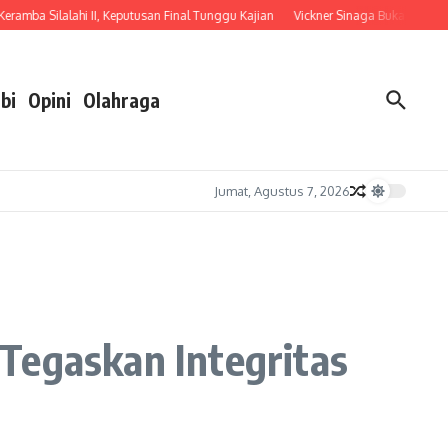
ba Silalahi II, Keputusan Final Tunggu Kajian
Vickner Sinaga Buka Pendidikan 
bi
Opini
Olahraga
Jumat, Agustus 7, 2026
Tegaskan Integritas