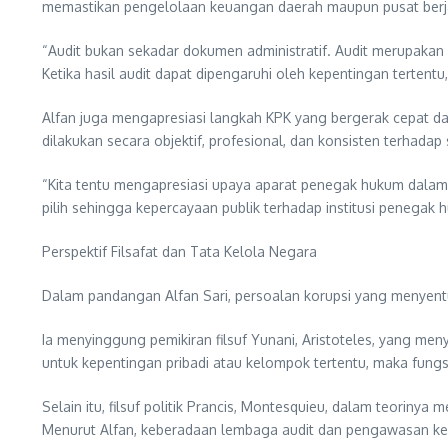
memastikan pengelolaan keuangan daerah maupun pusat berjala
“Audit bukan sekadar dokumen administratif. Audit merupaka
Ketika hasil audit dapat dipengaruhi oleh kepentingan terten
Alfan juga mengapresiasi langkah KPK yang bergerak cepat d
dilakukan secara objektif, profesional, dan konsisten terhadap 
“Kita tentu mengapresiasi upaya aparat penegak hukum dalam
pilih sehingga kepercayaan publik terhadap institusi penegak h
Perspektif Filsafat dan Tata Kelola Negara
Dalam pandangan Alfan Sari, persoalan korupsi yang menyent
Ia menyinggung pemikiran filsuf Yunani, Aristoteles, yang 
untuk kepentingan pribadi atau kelompok tertentu, maka fung
Selain itu, filsuf politik Prancis, Montesquieu, dalam te
Menurut Alfan, keberadaan lembaga audit dan pengawasan k