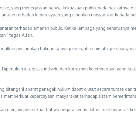
 Locke, yang menegaskan bahwa kekuasaan publik pada hakikatnya mer
anatan terhadap kepercayaan yang diberikan masyarakat kepada pe
ianatan terhadap amanah publik. Ketika lembaga yang seharusnya me
kan,” tegas Alfan.
dalkan penindakan hukum. Upaya pencegahan melalui pembangunan bu
. Diperlukan integritas individu dan komitmen kelembagaan yang ku
ang ditangani aparat penegak hukum dapat diusut secara tuntas dan 
gus memperkuat kepercayaan masyarakat terhadap sistem pemerintah
n menjadi pesan kuat bahwa negara serius dalam memberantas korup