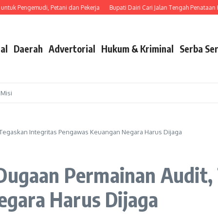
uk Pengemudi, Petani dan Pekerja
Bupati Dairi Cari Jalan Tengah Penataan Keram
al
Daerah
Advertorial
Hukum & Kriminal
Serba Ser
 Misi
, Tegaskan Integritas Pengawas Keuangan Negara Harus Dijaga
 Dugaan Permainan Audit, 
gara Harus Dijaga